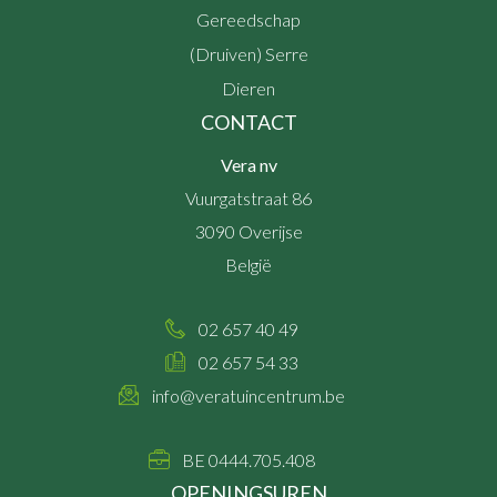
Gereedschap
(Druiven) Serre
Dieren
CONTACT
Vera nv
Vuurgatstraat 86
3090
Overijse
België
02 657 40 49
02 657 54 33
info@veratuincentrum.be
BE 0444.705.408
OPENINGSUREN