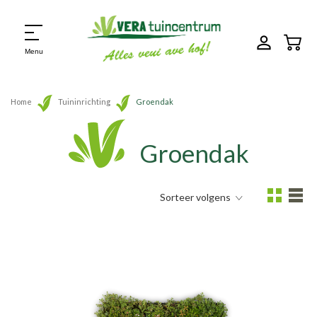
Menu
Home
Tuininrichting
Groendak
Groendak
Sorteer volgens