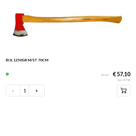
BIJL 1250GR M/ST 70CM
€ 57,10
Vanaf:
Incl. BTW
-
+