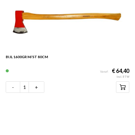
BIJL 1600GR M/ST 80CM
€ 64,40
Vanaf:
Incl. BTW
-
+