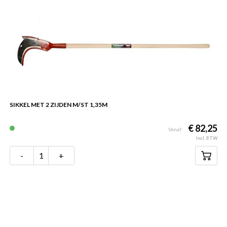
SIKKEL MET 2 ZIJDEN M/ST 1,35M
€ 82,25
Vanaf:
Incl. BTW
-
+