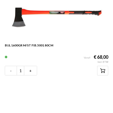
BIJL 1600GR M/ST FIB.5001 80CM
€ 68,00
Vanaf:
Incl. BTW
-
+