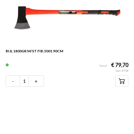
BIJL 1800GR M/ST FIB.5001 90CM
€ 79,70
Vanaf:
Incl. BTW
-
+