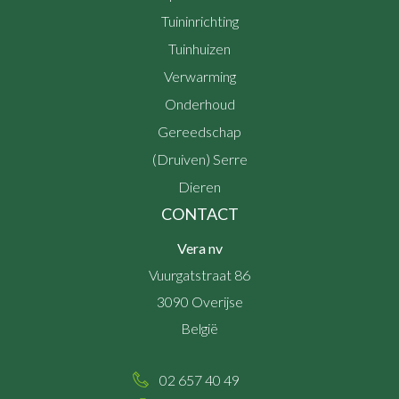
Tuininrichting
Tuinhuizen
Verwarming
Onderhoud
Gereedschap
(Druiven) Serre
Dieren
CONTACT
Vera nv
Vuurgatstraat 86
3090
Overijse
België
02 657 40 49