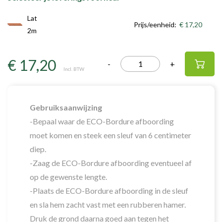
Lat
Prijs/eenheid:
€ 17,20
2m
€ 17,20
-
+
Incl. BTW
Gebruiksaanwijzing
-Bepaal waar de ECO-Bordure afboording
moet komen en steek een sleuf van 6 centimeter
diep.
-Zaag de ECO-Bordure afboording eventueel af
op de gewenste lengte.
-Plaats de ECO-Bordure afboording in de sleuf
en sla hem zacht vast met een rubberen hamer.
Druk de grond daarna goed aan tegen het