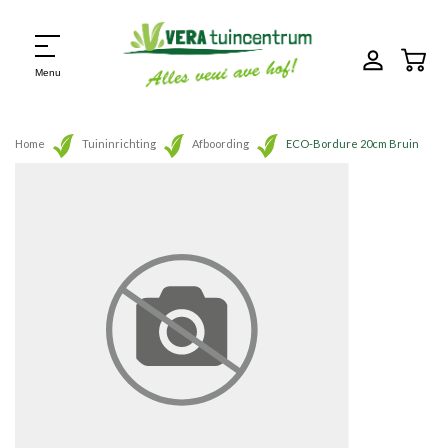
Menu
Home
Tuininrichting
Afboording
ECO-Bordure 20cm Bruin