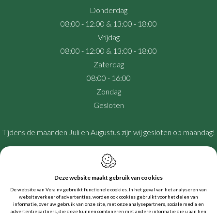
Donderdag
08:00 - 12:00 & 13:00 - 18:00
Vrijdag
08:00 - 12:00 & 13:00 - 18:00
Zaterdag
08:00 - 16:00
Zondag
Gesloten
Tijdens de maanden Juli en Augustus zijn wij gesloten op maandag!
Deze website maakt gebruik van cookies
Webdesign by IDcreation 2025
De website van Vera nv gebruikt functionele cookies. In het geval van het analyseren van
Algemene verkoopsvoorwaarden
websiteverkeer of advertenties, worden ook cookies gebruikt voor het delen van
Sitemap
informatie, over uw gebruik van onze site, met onze analysepartners, sociale media en
Privacy policy
advertentiepartners, die deze kunnen combineren met andere informatie die u aan hen