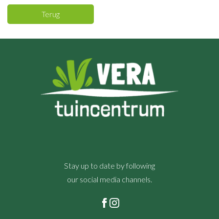
Terug
Stay up to date by following
our social media channels.