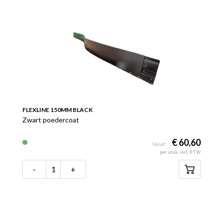
FLEXLINE 150MM BLACK
Zwart poedercoat
€ 60,60
Vanaf:
per stuk, incl. BTW
-
+