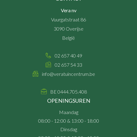
Vera nv
Vuurgatstraat 86
3090
Overijse
België
02 657 40 49
02 657 54 33
info@veratuincentrum.be
BE 0444.705.408
OPENINGSUREN
Maandag
08:00 - 12:00 & 13:00 - 18:00
Dinsdag