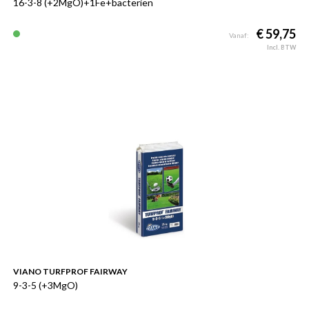
16-3-8 (+2MgO)+1Fe+bacteriën
€ 59,75
Vanaf:
Incl. BTW
VIANO TURFPROF FAIRWAY
9-3-5 (+3MgO)