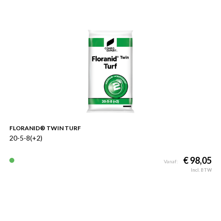
FLORANID® TWIN TURF
20-5-8(+2)
€ 98,05
Vanaf:
Incl. BTW