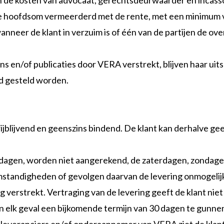
n de kosten van advocaat, gerechtsdeurwaarder en incas
de hoofdsom vermeerderd met de rente, met een minimum 
 wanneer de klant in verzuim is of één van de partijen de 
s en/of publicaties door VERA verstrekt, blijven haar ui
nd gesteld worden.
ijblijvend en geenszins bindend. De klant kan derhalve g
kdagen, worden niet aangerekend, de zaterdagen, zondagen
standigheden of gevolgen daarvan de levering onmogeli
ing verstrekt. Vertraging van de levering geeft de klant n
 elk geval een bijkomende termijn van 30 dagen te gunnen 