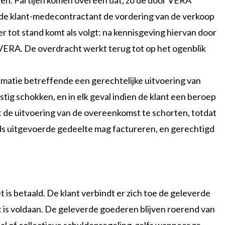
en. Partijen komen overeen dat, zo de door VERA
de klant-medecontractant de vordering van de verkoop
 tot stand komt als volgt: na kennisgeving hiervan door
ERA. De overdracht werkt terug tot op het ogenblik
ormatie betreffende een gerechtelijke uitvoering van
ig schokken, en in elk geval indien de klant een beroep
t de uitvoering van de overeenkomst te schorten, totdat
s uitgevoerde gedeelte mag factureren, en gerechtigd
 is betaald. De klant verbindt er zich toe de geleverde
t is voldaan. De geleverde goederen blijven roerend van