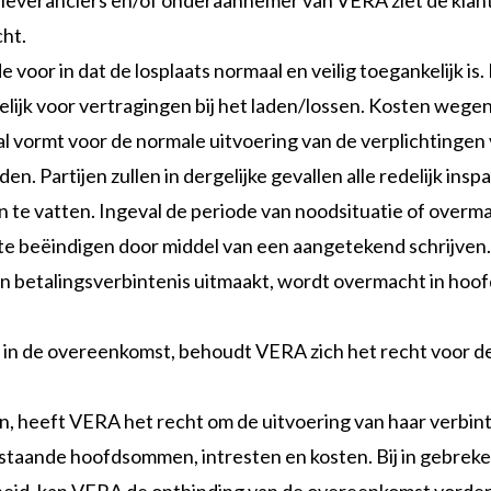
 de leveranciers en/of onderaannemer van VERA ziet de klant
ht.
jde voor in dat de losplaats normaal en veilig toegankelijk is
rdelijk voor vertragingen bij het laden/lossen. Kosten we
l vormt voor de normale uitvoering van de verplichtingen v
n. Partijen zullen in dergelijke gevallen alle redelijk ins
n te vatten. Ingeval de periode van noodsituatie of overm
 te beëindigen door middel van een aangetekend schrijven.
n betalingsverbintenis uitmaakt, wordt overmacht in hoofde
gen in de overeenkomst, behoudt VERA zich het recht voor 
ren, heeft VERA het recht om de uitvoering van haar verbin
taande hoofdsommen, intresten en kosten. Bij in gebreke 