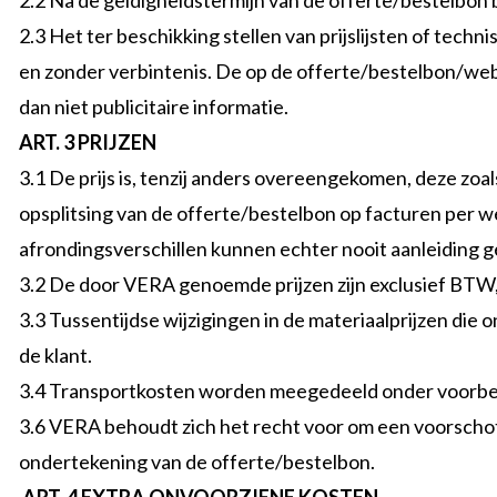
2.2 Na de geldigheidstermijn van de offerte/bestelbon 
2.3 Het ter beschikking stellen van prijslijsten of techn
en zonder verbintenis. De op de offerte/bestelbon/webs
dan niet publicitaire informatie.
ART. 3 PRIJZEN
3.1 De prijs is, tenzij anders overeengekomen, deze zoa
opsplitsing van de offerte/bestelbon op facturen per w
afrondingsverschillen kunnen echter nooit aanleiding ge
3.2 De door VERA genoemde prijzen zijn exclusief BTW,
3.3 Tussentijdse wijzigingen in de materiaalprijzen 
de klant.
3.4 Transportkosten worden meegedeeld onder voorbeh
3.6 VERA behoudt zich het recht voor om een voorschot t
ondertekening van de offerte/bestelbon.