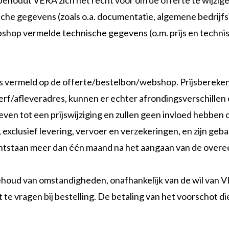
behoudt VERA zich het recht voor om de offerte te wijzige
ische gegevens (zoals o.a. documentatie, algemene bedrijfsi
hop vermelde technische gegevens (o.m. prijs en technisc
ls vermeld op de offerte/bestelbon/webshop. Prijsberekeni
erf/afleveradres, kunnen er echter afrondingsverschillen
ven tot een prijswijziging en zullen geen invloed hebben o
 exclusief levering, vervoer en verzekeringen, en zijn g
die ontstaan meer dan één maand na het aangaan van de o
oud van omstandigheden, onafhankelijk van de wil van V
e vragen bij bestelling. De betaling van het voorschot di