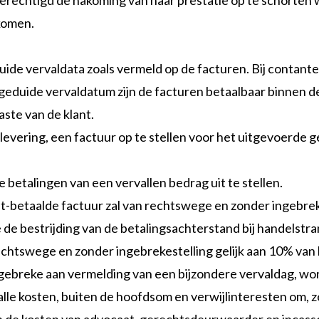
 is gerechtigd de nakoming van haar prestatie op te schort
akomen.
de vervaldata zoals vermeld op de facturen. Bij contante b
geduide vervaldatum zijn de facturen betaalbaar binnen 
aste van de klant.
e levering, een factuur op te stellen voor het uitgevoerd
e betalingen van een vervallen bedrag uit te stellen.
 niet-betaalde factuur zal van rechtswege en zonder ingebr
e bestrijding van de betalingsachterstand bij handelstra
 rechtswege en zonder ingebrekestelling gelijk aan 10% v
ij gebreke aan vermelding van een bijzondere vervaldag, w
le kosten, buiten de hoofdsom en verwijlinteresten om, zo