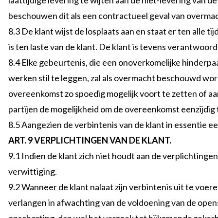
laattijdige levering te wijten aan de niet-levering van
beschouwen dit als een contractueel geval van overmac
8.3 De klant wijst de losplaats aan en staat er ten alle ti
is ten laste van de klant. De klant is tevens verantwoo
8.4 Elke gebeurtenis, die een onoverkomelijke hinderpaa
werken stil te leggen, zal als overmacht beschouwd worde
overeenkomst zo spoedig mogelijk voort te zetten of aa
partijen de mogelijkheid om de overeenkomst eenzijdig
8.5 Aangezien de verbintenis van de klant in essentie ee
ART. 9 VERPLICHTINGEN VAN DE KLANT.
9.1 Indien de klant zich niet houdt aan de verplichtin
verwittiging.
9.2 Wanneer de klant nalaat zijn verbintenis uit te voe
verlangen in afwachting van de voldoening van de opens