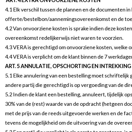
ART. 4 EXTRA ONVOORZIENE KOSTEN
4.1 Elk verschil tussen de plannen en de documenten in
offerte/bestelbon/aannemingsovereenkomst en de toestan
4.2 Van onvoorziene kosten is sprake indien deze koste
overeenkomst redelijkerwijs niet waren te voorzien.
4.3 VERA is gerechtigd om onvoorziene kosten, welke on
4.4 VERA is verplicht om de klant binnen de 7 werkdagen
ART. 5 ANNULATIE, OPSCHORTING EN INTREKKING
5.1 Elke annulering van een bestelling moet schriftelij
andere partij die gerechtigd is op vergoeding van de di
5.2 Indien de klant een bestelling, annuleert, tijdelijk
30% van de (rest) waarde van de opdracht (hetgeen doo
met de prijs van de reeds uitgevoerde werken en de fa
tevens de mogelijkheid om de uitvoering van de overee