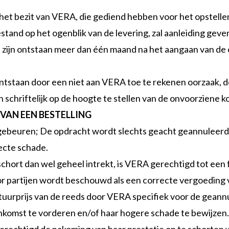
 het bezit van VERA, die gediend hebben voor het opstelle
d op het ogenblik van de levering, zal aanleiding geven 
n zijn ontstaan meer dan één maand na het aangaan van de
tstaan door een niet aan VERA toe te rekenen oorzaak, do
 schriftelijk op de hoogte te stellen van de onvoorziene k
 VAN EEN BESTELLING
k gebeuren; De opdracht wordt slechts geacht geannuleerd t
recte schade.
 opschort dan wel geheel intrekt, is VERA gerechtigd tot ee
r partijen wordt beschouwd als een correcte vergoeding 
ctuurprijs van de reeds door VERA specifiek voor de gean
nkomst te vorderen en/of haar hogere schade te bewijzen.