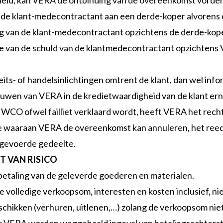
heid, kan VERA de ontbinding van de overeenkomst vorder
de klant-medecontractant aan een derde-koper alvorens 
g van de klant-medecontractant opzichtens de derde-koper
van de schuld van de klantmedecontractant opzichtens V
its- of handelsinlichtingen omtrent de klant, dan wel inf
ouwen van VERA in de kredietwaardigheid van de klant ernst
 WCO ofwel failliet verklaard wordt, heeft VERA het rech
e waaraan VERA de overeenkomst kan annuleren, het reed
uitgevoerde gedeelte.
 VAN RISICO
betaling van de geleverde goederen en materialen.
volledige verkoopsom, interesten en kosten inclusief, niet
eschikken (verhuren, uitlenen,…) zolang de verkoopsom nie