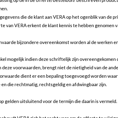
ssing op de in de offerte/bestelbon/ beschreven product
men.
 gegevens die de klant aan VERA op het ogenblik van de pr
fferte van VERA erkent de klant kennis te hebben genome
aanvaarde bijzondere overeenkomst worden al de werken e
kel mogelijk indien deze schriftelijk zijn overeengekom
an deze voorwaarden, brengt niet de nietigheid van de an
e voorwaarde dient er een bepaling toegevoegd worden waa
 en die rechtmatig, rechtsgeldig en afdwingbaar zijn.
elden uitsluitend voor de termijn die daarin is vermeld. 