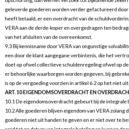
opschorting, dan wel het verzoek tot bijkomende zeker
geleverde goederen worden verder gefactureerd door 
heeft betaald, er een overdracht van de schuldvorderin
VERA aan de derde-koper en overgedragen ten bedrage 
van het afsluiten van de overeenkomst.
9.3 Bij kennisname door VERA van ongunstige solvabilite
een door de klant aangegane verbintenis, die het vertr
doet op ofwel collectieve schuldenregeling ofwel op de
er behoorlijke waarborgen worden gegeven, bij gebrek
is op de vergoeding voorzien in artikel 6.2 op het niet 
ART. 10 EIGENDOMSOVERDRACHT EN OVERDRACHT
10.1 De eigendomsoverdracht gebeurt bij de integrale 
10.2 Alle goederen blijven eigendom van VERA zolang de 
goederen niet uit handen te geven en er niet over te b