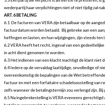
5.3 Een partij die verplicht is als eerste te presteren,
wederpartij haar verplichtingen niet of niet tijdig zal n
ART. 6 BETALING
6.1 De facturen van VERA zijn betaalbaar op de aangedui
factuurdatum worden betaald. Bij gebreke aan een aan
heffingen en lasten, en hun wijzigingen, zijn steeds ten l
6.2 VERA heeft het recht, ingeval van een gedeeltelijk
in acht dient genomen te worden.
6.3 Het indienen van een klacht machtigt de klant niet d
6.4 Iedere op de vervaldag laattijdige, onvolledige of
overeenkomstig de bepalingen van de Wet betreffende d
factuur en met een forfaitaire schadeloosstelling van
zelfs wanneer de betalingstermijn zou verlengd zijn. B
6.5 Na ingebrekestelling is VERA eveneens gerechtigd al