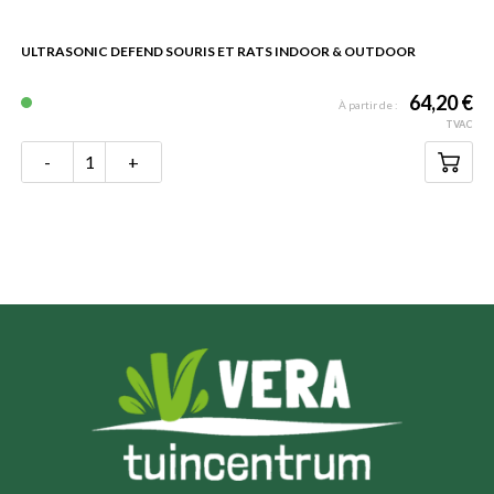
ULTRASONIC DEFEND SOURIS ET RATS INDOOR & OUTDOOR
64,20 €
À partir de :
TVAC
-
+