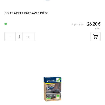
BOÎTE APPÂT RATS AVEC PIÈGE
26,20 €
À partir de :
TVAC
-
+