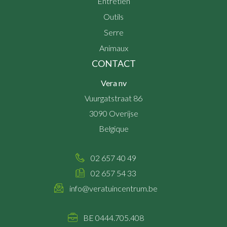
Entretien
Outils
Serre
Animaux
CONTACT
Vera nv
Vuurgatstraat 86
3090
Overijse
Belgique
02 657 40 49
02 657 54 33
info@veratuincentrum.be
BE 0444.705.408