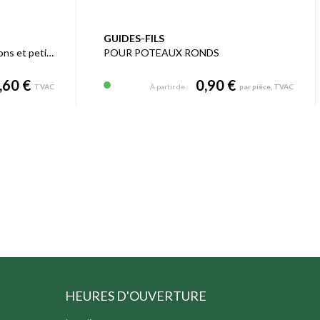
GUIDES-FILS
Le grillage noué pour les moutons et petits élevages
POUR POTEAUX RONDS
,60 €
0,90 €
TVAC
À partir de :
par pièce, TVAC
HEURES D'OUVERTURE