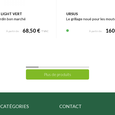
 LIGHT VERT
URSUS
ardin bon marché
68,50 €
160
À partir de :
TVAC
À partir de :
CATÉGORIES
CONTACT