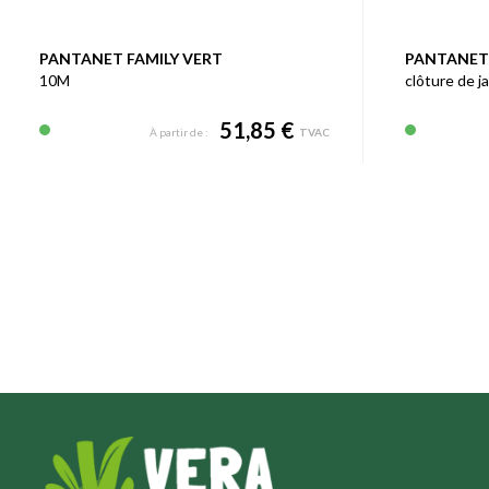
PANTANET FAMILY VERT
PANTANET
10M
clôture de j
51,85 €
À partir de :
TVAC