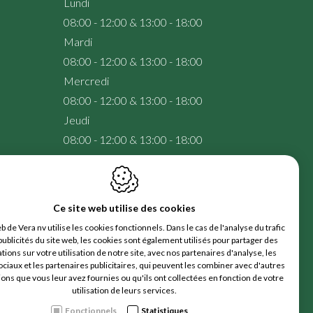
Lundi
08:00 - 12:00 & 13:00 - 18:00
Mardi
08:00 - 12:00 & 13:00 - 18:00
Mercredi
08:00 - 12:00 & 13:00 - 18:00
Jeudi
08:00 - 12:00 & 13:00 - 18:00
Vendredi
08:00 - 12:00 & 13:00 - 18:00
Samedi
Ce site web utilise des cookies
08:00 - 16:00
b de Vera nv utilise les cookies fonctionnels. Dans le cas de l'analyse du trafic
Dimanche
publicités du site web, les cookies sont également utilisés pour partager des
tions sur votre utilisation de notre site, avec nos partenaires d'analyse, les
Fermé
ciaux et les partenaires publicitaires, qui peuvent les combiner avec d'autres
ons que vous leur avez fournies ou qu'ils ont collectées en fonction de votre
utilisation de leurs services.
Pendant les mois de juillet et août, nous sommes
Fonctionnels
Statistiques