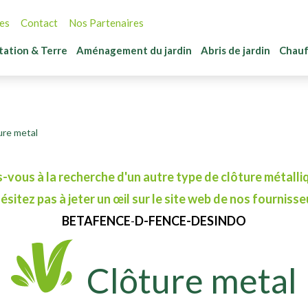
étal
Gazon synthétique
Pierres décoratives
Bacs à comp
les
Terreaux
Chaussures de sécurité
Plantes viva
Okatsune
es
Contact
Nos Partenaires
is
Chaux de pelouse
Stabilisation de gravier
Éclairage de 
s
DCM
Gants
Plantes de h
Tuyaux d'arr
tation & Terre
Aménagement du jardin
Abris de jardin
Chau
Pas japonais
Barbecues
es
Verta
Barbecues
Protection des genoux
Chats
Ligature
Sacs de déch
Toiture végétalisée
BIOHORT
Arrosage
Plantation/P
Drainage
Toiles de paillage
Braseros
Chaux
ure metal
Mobilier de jardin & bacs à fleurs
Boîtes aux lettres
-vous à la recherche d'un autre type de clôture métalli
ésitez pas à jeter un œil sur le site web de nos fournisse
BETAFENCE
-
D-FENCE
-
DESINDO
ue
Clôture metal