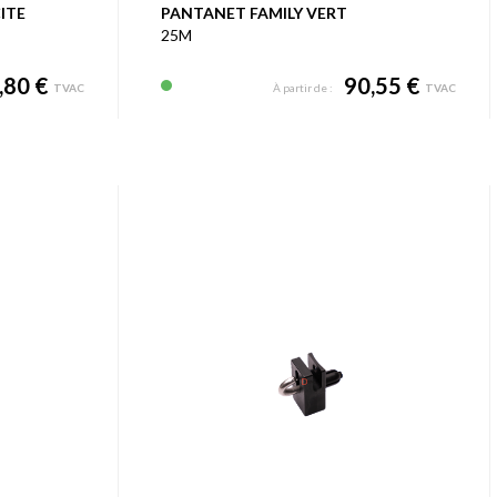
ITE
PANTANET FAMILY VERT
25M
,80 €
90,55 €
TVAC
À partir de :
TVAC