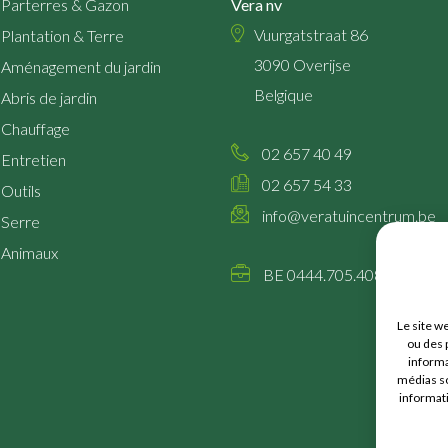
Parterres & Gazon
Vera nv
Vuurgatstraat 86
Plantation & Terre
3090
Overijse
Aménagement du jardin
Belgique
Abris de jardin
Chauffage
02 657 40 49
Entretien
02 657 54 33
Outils
info@veratuincentrum.be
Serre
Animaux
BE 0444.705.408
Le site we
ou des 
informa
médias so
informati