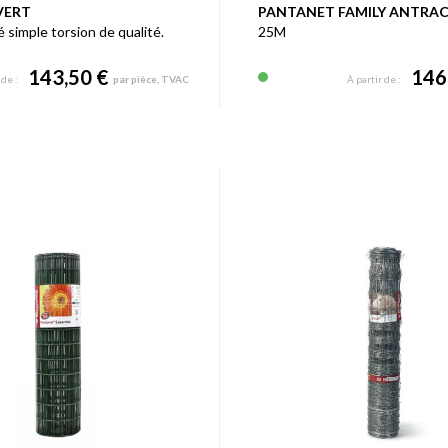
VERT
PANTANET FAMILY ANTRAC
é simple torsion de qualité.
25M
143,50 €
146
 de :
par pièce, TVAC
À partir de :